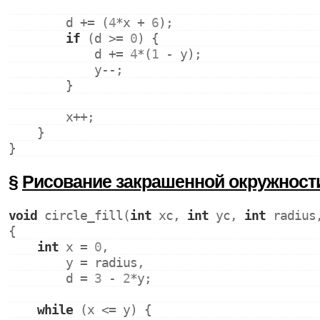
        d += (
4
*x + 
6
);
if
 (d >= 
0
) {
            d += 
4
*(
1
 - y);
            y--;
        }
        x++;
    }
}
§
Рисование закрашенной окружност
void
 circle_fill(
int
 xc, 
int
 yc, 
int
 radius
{
int
 x = 
0
,
        y = radius,
        d = 
3
 - 
2
*y;
while
 (x <= y) {