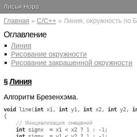
Лисья Нора
Главная
»
C/C++
» Линия, окружность по 
Оглавление
Линия
Рисование окружности
Рисование закрашенной окружности
§
Линия
Алгоритм Брезенхэма.
void
 line(
int
 x1, 
int
 y1, 
int
 x2, 
int
 y2, 
i
{
// Инициализация смещений
int
 signx  = x1 < x2 ? 
1
 : -
1
;
int
 signy  = y1 < y2 ? 
1
 : -
1
;