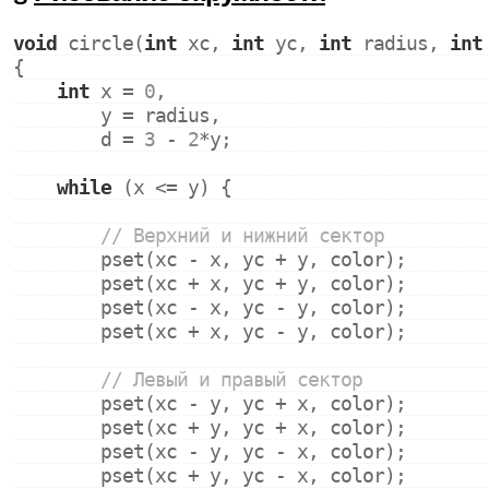
void
 circle(
int
 xc, 
int
 yc, 
int
 radius, 
int
{
int
 x = 
0
,
        y = radius,
        d = 
3
 - 
2
*y;
while
 (x <= y) {
// Верхний и нижний сектор
        pset(xc - x, yc + y, color);
        pset(xc + x, yc + y, color);
        pset(xc - x, yc - y, color);
        pset(xc + x, yc - y, color);
// Левый и правый сектор
        pset(xc - y, yc + x, color);
        pset(xc + y, yc + x, color);
        pset(xc - y, yc - x, color);
        pset(xc + y, yc - x, color);