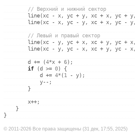
// Верхний и нижний сектор
        line(xc - x, yc + y, xc + x, yc + y
        line(xc - x, yc - y, xc + x, yc - y
// Левый и правый сектор
        line(xc - y, yc + x, xc + y, yc + x
        line(xc - y, yc - x, xc + y, yc - x
        d += (
4
*x + 
6
);
if
 (d >= 
0
) {
            d += 
4
*(
1
 - y);
            y--;
        }
        x++;
    }
}
© 2011-2026 Все права защищены (31 дек, 17:55, 2025)