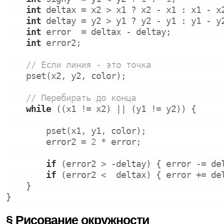
int
 deltax = x2 > x1 ? x2 - x1 : x1 - x
int
 deltay = y2 > y1 ? y2 - y1 : y1 - y
int
 error  = deltax - deltay;
int
 error2;
// Если линия - это точка
    pset(x2, y2, color);
// Перебирать до конца
while
 ((x1 != x2) || (y1 != y2)) {
        pset(x1, y1, color);
        error2 = 
2
 * error;
if
 (error2 > -deltay) { error -= de
if
 (error2 <  deltax) { error += de
    }
}
§
Рисование окружности