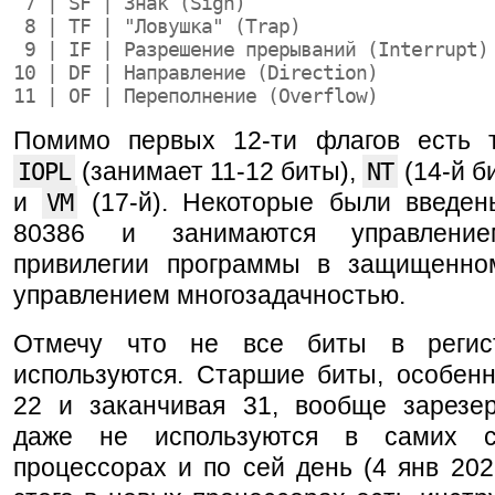
 7 | SF | Знак (Sign)
 8 | TF | "Ловушка" (Trap)
 9 | IF | Разрешение прерываний (Interrupt)
10 | DF | Направление (Direction)
11 | OF | Переполнение (Overflow)
Помимо первых 12-ти флагов есть 
IOPL
(занимает 11-12 биты),
NT
(14-й б
и
VM
(17-й). Некоторые были введен
80386 и занимаются управлени
привилегии программы в защищенн
управлением многозадачностью.
Отмечу что не все биты в реги
используются. Старшие биты, особенн
22 и заканчивая 31, вообще зарезе
даже не используются в самих с
процессорах и по сей день (4 янв 2026