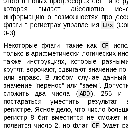
этого в новых процессорах есть инст
которая выдает абсолютно исч
информацию о возможностях процессо
флаги в регистрах управления
CRx
(Con
0-3).
Некоторые флаги, такие как
CF
испо
только в арифметически-логических инс
также инструкциях, которые разным
крутят, ворочают, сдвигают значение по
или вправо. В любом случае данный
значение "перенос" или "заем". Допуст
сложить два числа (
ADD
), 255 и 
постараться уместить результат 
регистре. Ясное дело, что число больш
регистр 8 бит вместится не сможет и
появится число 2, но флаг
CF
будет р