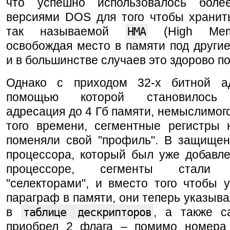
что успешно использовалось боле
версиями DOS для того чтобы хранить
так называемой
HMA
(High Memo
освобождая место в памяти под други
и в большинстве случаев это здорово п
Однако с приходом 32-х битной а
помощью которой становилось 
адресация до 4 Гб памяти, немыслимог
того времени, сегментные регистры 
поменяли свой "профиль". В защище
процессора, который был уже добавле
процессоре, сегменты стали н
"селекторами", и вместо того чтобы 
параграф в памяти, они теперь указыва
в
таблице дескрипторов
, а также с
приобрел 2 флага – помимо номера