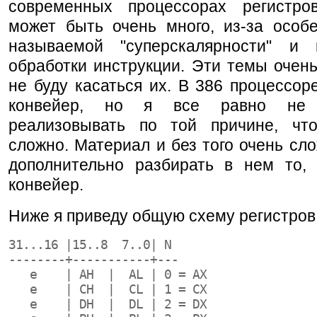
современных процессорах регистр
может быть очень много, из-за особе
называемой "суперскалярности" и 
обработки инструкции. Эти темы очен
не буду касаться их. В 386 процессор
конвейер, но я все равно не 
реализовывать по той причине, чт
сложно. Материал и без того очень сл
дополнительно разбирать в нем то, 
конвейер.
Ниже я приведу общую схему регистров
31...16 |15..8  7..0| N
--------+-----------+---
   e    | AH  |  AL | 0 = AX
   e    | CH  |  CL | 1 = CX
   e    | DH  |  DL | 2 = DX