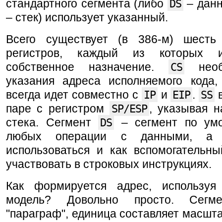
стандартного сегмента (либо
DS
– дан
– стек) использует указанный.
Всего существует (в 386-м) шесть
регистров, каждый из которых 
собственное назначение.
CS
необ
указания адреса исполняемого кода,
всегда идет совместно с
IP
и
EIP
.
SS
в
паре с регистром
SP/ESP
, указывая 
стека. Сегмент
DS
– сегмент по ум
любых операции с данными, 
использоваться и как вспомогательны
участвовать в строковых инструкциях.
Как формируется адрес, используя
модель? Довольно просто. Сег
"параграф", единица составляет масштаб