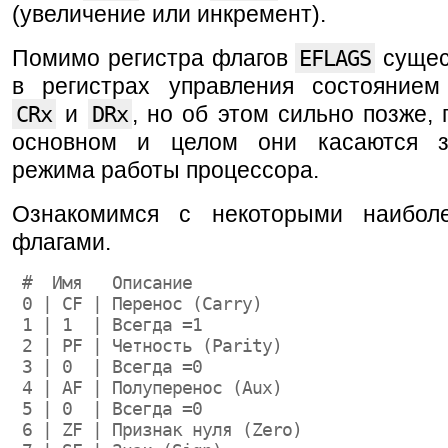
(увеличение или инкремент).
Помимо регистра флагов
EFLAGS
сущес
в регистрах управления состоянием
CRx
и
DRx
, но об этом сильно позже, 
основном и целом они касаются з
режима работы процессора.
Ознакомимся с некоторыми наибол
флагами.
 #  Имя   Описание
 0 | CF | Перенос (Carry)
 1 | 1  | Всегда =1
 2 | PF | Четность (Parity)
 3 | 0  | Всегда =0
 4 | AF | Полуперенос (Aux)
 5 | 0  | Всегда =0
 6 | ZF | Признак нуля (Zero)