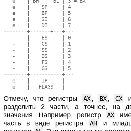
   e    | BH  |  BL | 3 = BX
   e    |    SP     | 4
   e    |    BP     | 5
   e    |    SI     | 6
   e    |    DI     | 7
--------+-------+---+---
   -    |    ES     | 0
   -    |    CS     | 1
   -    |    SS     | 2
   -    |    DS     | 3
   -    |    FS     | 4
   -    |    GS     | 5
--------+-----------+---
   e    |    IP     |
   e    |   FLAGS   |
Отмечу, что регистры
AX
,
BX
,
CX
разделить 2 части, а точнее, на д
значения. Например, регистр
AX
име
часть в виде регистра
AH
и младш