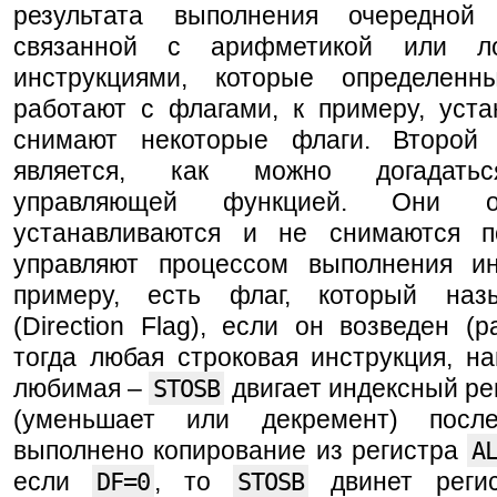
результата выполнения очередной 
связанной с арифметикой или ло
инструкциями, которые определен
работают с флагами, к примеру, уста
снимают некоторые флаги. Второй
является, как можно догадать
управляющей функцией. Они 
устанавливаются и не снимаются п
управляют процессом выполнения ин
примеру, есть флаг, который на
(Direction Flag), если он возведен (р
тогда любая строковая инструкция, н
любимая –
STOSB
двигает индексный ре
(уменьшает или декремент) посл
выполнено копирование из регистра
A
если
DF=0
, то
STOSB
двинет регис