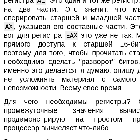
регистра
AL
. Это один и тот же регист
на две части. Это значит, что м
оперировать старшей и младшей част
AX
, указывая его составные части. Эт
вот для регистра
EAX
это уже не так.
прямого доступа к старшей 16-би
поэтому для того, чтобы прочитать ст
необходимо сделать "разворот" битов
именно это делается, я думаю, опишу 
не усложнять материал с самого
невозможности. Всему свое время.
Для чего необходимы регистры? 
промежуточные значения вычи
продемонстрирую на простом п
процессор вычисляет что-либо.