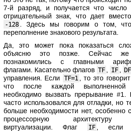
7-й разряд, и получается что число 
отрицательный знак, что дает вмес
-128
. Здесь мы говорим о том, чт
переполнение знакового результата.
Да, это может пока показаться сл
объясню это позже. Сейчас ж
познакомились с главными арифм
флагами. Касательно флагов
TF
,
IF
,
D
управления. Если
TF=1
, то это говори
что после каждой выполненной 
необходимо вызвать прерывание #1. 
часто использовался для отладки, но т
больше необходимости нет, особенно 
процессорную архитектуру т
виртуализации. Флаг
IF
, если у