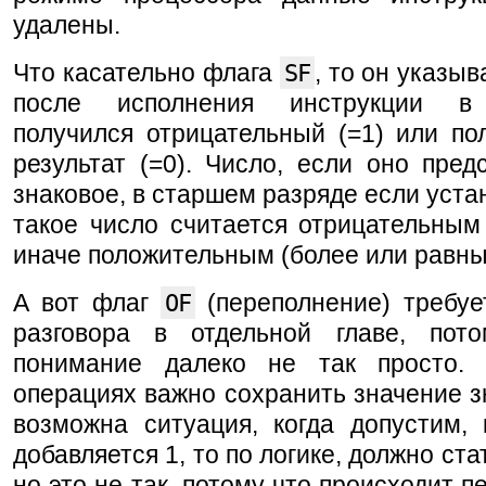
удалены.
Что касательно флага
SF
, то он указыв
после исполнения инструкции в 
получился отрицательный (=1) или по
результат (=0). Число, если оно пред
знаковое, в старшем разряде если устан
такое число считается отрицательным
иначе положительным (более или равны
А вот флаг
OF
(переполнение) требуе
разговора в отдельной главе, пот
понимание далеко не так просто.
операциях важно сохранить значение зн
возможна ситуация, когда допустим, 
добавляется 1, то по логике, должно ста
но это не так, потому что происходит п