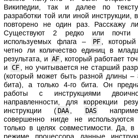
Википедии, так и далее по текст
разработки той или иной инструкции, в
повторено не один раз. Расскажу ли
Существуют 2 редко или почти 
используемых флага –
PF
, который
четно ли количество единиц в млад
результата, и
AF
, который работает точ
и
CF
, но учитывается не старший раз
(который может быть разной длины – 
бита), а только 4-го бита. Он предн
работы с инструкциями двоично-
направленности, для коррекции резу
инструкции (
DAA
,
DAS
наприме
совершенно нигде не используются
только в целях совместимости. Да, в
режиме процессора данные инстру