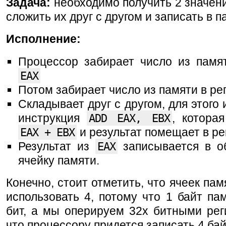
Задача:
необходимо получить 2 значени
сложить их друг с другом и записать в п
Исполнение:
Процессор забирает число из памят
EAX
Потом забирает число из памяти в ре
Складывает друг с другом, для этого 
инструкция
ADD EAX, EBX
, котора
EAX + EBX
и результат помещает в р
Результат из
EAX
записывается в о
ячейку памяти.
Конечно, стоит отметить, что ячеек пам
использовать 4, потому что 1 байт па
бит, а мы оперируем 32х битными рег
что процессору придется записать 4 бай