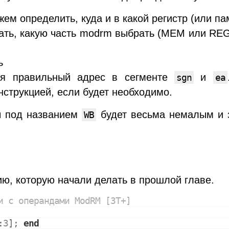
ем определить, куда и в какой регистр (или па
ать, какую часть modrm выбрать (MEM или REG)
ь
тся правильный адрес в сегменте
и
sgn
ea
нструкцией, если будет необходимо.
ры под названием
будет весьма немалым и з
WB
ю, которую начали делать в прошлой главе.
и с операндами ModRM [3T+]
:
3
]; 
end