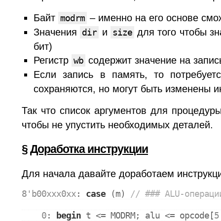
Байт
– именно на его основе смож
modrm
Значения
и
для того чтобы зн
dir
size
бит)
Регистр
содержит значение на запис
wb
Если запись в память, то потребуе
сохраняются, но могут быть изменены и
Так что список аргументов для процеду
чтобы не упустить необходимых деталей.
§
Доработка инструкции
Для начала давайте доработаем инструкци
8'b00xxx0xx
: 
case
 (m) 
// ### ALU-операци
0
: 
begin
 t <= 
MODRM
; alu <= opcode[
5