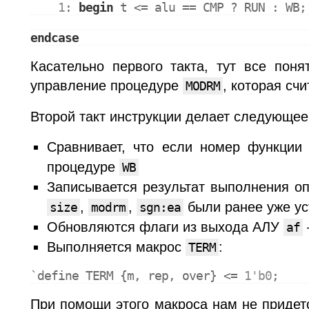
1
: 
begin
 t <= alu == 
CMP
 ? 
RUN
 : 
WB
;
endcase
Касательно первого такта, тут все пон
управление процедуре
, которая сч
MODRM
Второй такт инструкции делает следующее
Сравнивает, что если номер функци
процедуре
WB
Записывается результат выполнения о
,
,
были ранее уже ус
size
modrm
sgn:ea
Обновляются флаги из выхода АЛУ
af
Выполняется макрос
:
TERM
`define 
TERM
 {m, rep, over} <= 
1'b0
;
При помощи этого макроса нам не придетс