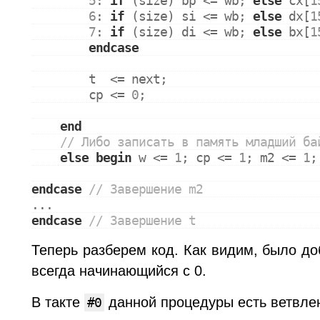
5
: 
if
 (size) bp <= wb; 
else
 cx[
1
6
: 
if
 (size) si <= wb; 
else
 dx[
1
7
: 
if
 (size) di <= wb; 
else
 bx[
1
endcase
        t  <= next;
        cp <= 
0
;
end
// Либо записать в память младший ба
else
begin
 w <= 
1
; cp <= 
1
; m2 <= 
1
;
endcase
// Завершение m2
...
endcase
// Завершение t
Теперь разберем код. Как видим, было д
всегда начинающийся с 0.
В такте
данной процедуры есть ветвле
#0