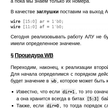
а пока мы знаем только их номера.
В качестве
заглушки
поставим на выход А
wire
 [
15
:
0
] ar = 
1'b0
;
wire
 [
11
:
0
] af = 
1'b0
;
Сегодня реализовывать работу АЛУ не бу
имели определенное значение.
§
Процедура WB
Переходим, наконец, к реализации второ
Для начала определимся с порядком дейст
будет значение в
, которое может быть 
wb
Известно, что если
, то это озна
dir=1
а она хранится всегда в битах
ба
[5:3]
Также, если
, то тогда порядок 
dir=0