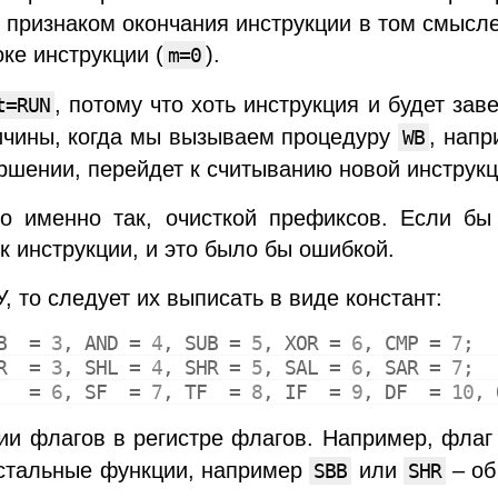
я признаком окончания инструкции в том смысл
ке инструкции (
).
m=0
, потому что хоть инструкция и будет за
t=RUN
ричины, когда мы вызываем процедуру
, напр
WB
ершении, перейдет к считыванию новой инструкц
о именно так, очисткой префиксов. Если бы
 к инструкции, и это было бы ошибкой.
 то следует их выписать в виде констант:
B
  = 
3
, 
AND
 = 
4
, 
SUB
 = 
5
, 
XOR
 = 
6
, 
CMP
 = 
7
;
R
  = 
3
, 
SHL
 = 
4
, 
SHR
 = 
5
, 
SAL
 = 
6
, 
SAR
 = 
7
;
   = 
6
, 
SF
  = 
7
, 
TF
  = 
8
, 
IF
  = 
9
, 
DF
  = 
10
, 
ии флагов в регистре флагов. Например, фла
 остальные функции, например
или
– об
SBB
SHR