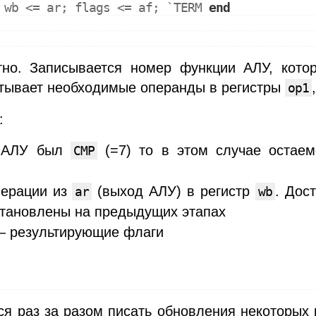
 wb <= ar; flags <= af; `
TERM
end
ятно. Записывается номер функции АЛУ, кот
итывает необходимые операнды в регистры
op1
:
и АЛУ был
(=7) то в этом случае остае
CMP
перации из
(выход АЛУ) в регистр
. Дос
ar
wb
тановлены на предыдущих этапах
– результирующие флаги
я раз за разом писать обновления некоторых 