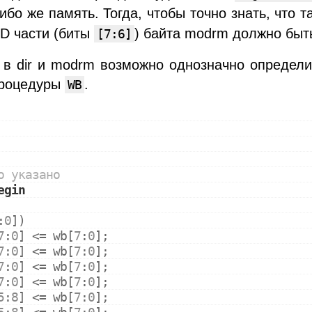
ибо же память. Тогда, чтобы точно знать, что 
OD части (биты
) байта modrm должно быт
[7:6]
 в dir и modrm возможно однозначно определит
процедуры
.
WB
о указано
egin
:
0
])
7
:
0
] <= wb[
7
:
0
];
7
:
0
] <= wb[
7
:
0
];
7
:
0
] <= wb[
7
:
0
];
7
:
0
] <= wb[
7
:
0
];
5
:
8
] <= wb[
7
:
0
];