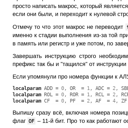
просто написать макрос, который являетс
если они были, и переходит к нулевой стро
Отмечу то что этот макрос не переводит
именно к стадии выполнения из-за той п
в память или регистр и уже потом, по зав
Завершать инструкцию строго необходим
префикс так бы и "тащился" от инструкции
Если упомянули про номера функции к АЛУ,
localparam
ADD
 = 
0
, 
OR
  = 
1
, 
ADC
 = 
2
, 
SB
localparam
ROL
 = 
0
, 
ROR
 = 
1
, 
RCL
 = 
2
, 
RC
localparam
CF
  = 
0
, 
PF
  = 
2
, 
AF
  = 
4
, 
ZF
Выпишу сразу всё, включая номера позиц
флаг
– 11-й бит. Про то как работают
OF