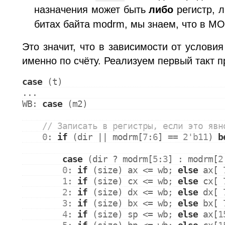
назначения может быть
либо
регистр, л
битах байта modrm, мы знаем, что в M
Это значит, что в зависимости от условия
именно по счёту. Реализуем первый такт 
case
 (t)
...
WB
: 
case
 (m2)
// Записать в регистры, если это явн
0
: 
if
 (dir || modrm[
7
:
6
] == 
2'b11
) 
b
case
 (dir ? modrm[
5
:
3
] : modrm[
2
0
: 
if
 (size) ax <= wb; 
else
 ax[ 
1
: 
if
 (size) cx <= wb; 
else
 cx[ 
2
: 
if
 (size) dx <= wb; 
else
 dx[ 
3
: 
if
 (size) bx <= wb; 
else
 bx[ 
4
: 
if
 (size) sp <= wb; 
else
 ax[
1