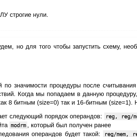
ЛУ строгие нули.
дем, но для того чтобы запустить схему, необ
й по значимости процедуры после считывания 
вий. Когда мы попадаем в данную процедуру, 
как 8 битным (size=0) так и 16-битным (size=1).
чает следующий порядок операндов:
reg, reg/m
йта
, который был получен ранее
modrm
следования операндов будет такой:
reg/mem, r