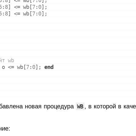
5
:
8
] <= wb[
7
:
0
];
5
:
8
] <= wb[
7
:
0
];
5
:
8
] <= wb[
7
:
0
];
йт wb
 o <= wb[
7
:
0
]; 
end
обавлена новая процедура
, в которой в кач
WB
ние: