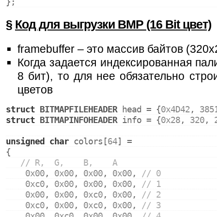
};
§
Код для выгрузки BMP (16 Bit цвет)
framebuffer – это массив байтов (320x
Когда задается индексированная пали
8 бит), то для нее обязательно стро
цветов
struct
BITMAPFILEHEADER
 head = {
0x4D42
, 
385
struct
BITMAPINFOHEADER
 info = {
0x28
, 
320
, 
unsigned
char
 colors[
64
] =
{
// R,  G,    B,    A
0x00
, 
0x00
, 
0x00
, 
0x00
, 
// 0
0xc0
, 
0x00
, 
0x00
, 
0x00
, 
// 1
0x00
, 
0x00
, 
0xc0
, 
0x00
, 
// 2
0xc0
, 
0x00
, 
0xc0
, 
0x00
, 
// 3
0x00
, 
0xc0
, 
0x00
, 
0x00
, 
// 4