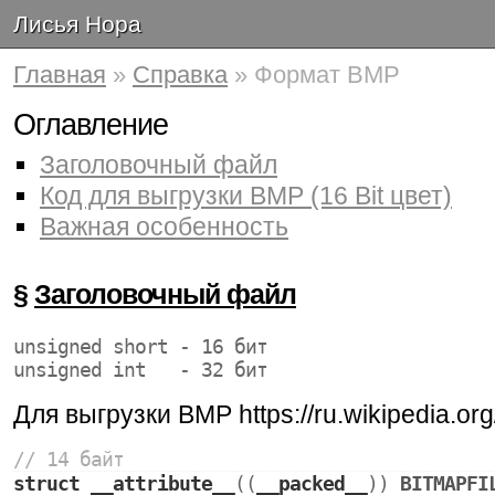
Лисья Нора
Главная
»
Справка
» Формат BMP
Оглавление
Заголовочный файл
Код для выгрузки BMP (16 Bit цвет)
Важная особенность
§
Заголовочный файл
unsigned short - 16 бит
unsigned int   - 32 бит
Для выгрузки BMP https://ru.wikipedia.or
// 14 байт
struct
__attribute__
((
__packed__
)) 
BITMAPFI