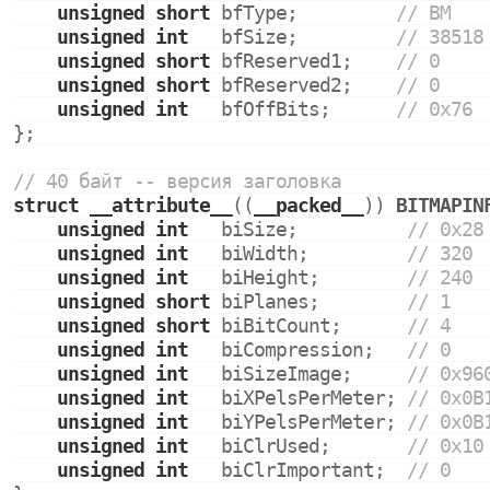
unsigned
short
 bfType;         
// BM   
unsigned
int
   bfSize;         
// 38518
unsigned
short
 bfReserved1;    
// 0
unsigned
short
 bfReserved2;    
// 0
unsigned
int
   bfOffBits;      
// 0x76 
};
// 40 байт -- версия заголовка
struct
__attribute__
((
__packed__
)) 
BITMAPIN
unsigned
int
   biSize;          
// 0x28
unsigned
int
   biWidth;         
// 320 
unsigned
int
   biHeight;        
// 240 
unsigned
short
 biPlanes;        
// 1   
unsigned
short
 biBitCount;      
// 4   
unsigned
int
   biCompression;   
// 0   
unsigned
int
   biSizeImage;     
// 0x96
unsigned
int
   biXPelsPerMeter; 
// 0x0B
unsigned
int
   biYPelsPerMeter; 
// 0x0B
unsigned
int
   biClrUsed;       
// 0x10
unsigned
int
   biClrImportant;  
// 0   