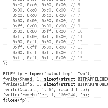
0xc0
, 
0xc0
, 
0x00
, 
0x00
, 
// 5
0x00
, 
0xc0
, 
0xc0
, 
0x00
, 
// 6
0xc0
, 
0xc0
, 
0xc0
, 
0x00
, 
// 7
0x00
, 
0x00
, 
0x00
, 
0x00
, 
// 8
0xff
, 
0x00
, 
0x00
, 
0x00
, 
// 9
0x00
, 
0x00
, 
0xff
, 
0x00
, 
// 10
0xff
, 
0x00
, 
0xff
, 
0x00
, 
// 11
0x00
, 
0xff
, 
0x00
, 
0x00
, 
// 12
0xff
, 
0xff
, 
0x00
, 
0x00
, 
// 13
0x00
, 
0xff
, 
0xff
, 
0x00
, 
// 14
0xff
, 
0xff
, 
0xff
, 
0x00
// 15
};
FILE
* fp = 
fopen
(
"output.bmp"
, 
"wb"
);
fwrite(&head, 
1
, 
sizeof
(
struct
BITMAPFILEHE
fwrite(&info, 
1
, 
sizeof
(
struct
BITMAPINFOHE
fwrite(&colors, 
1
, 
64
, record_file);
fwrite(framebuffer, 
1
, 
160
*
240
, fp);
fclose
(fp);