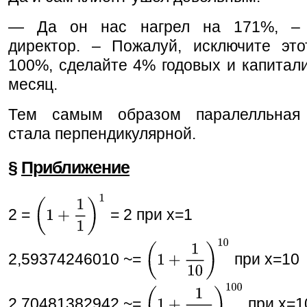
— Да он нас нагрел на 171%, – 
директор. – Пожалуй, исключите это
100%, сделайте 4% годовых и капитал
месяц.
Тем самым образом паралелльная 
стала перпендикулярной.
§
Приближение
2 =
= 2 при x=1
2,59374246010 ~=
при x=10
2,70481382942 ~=
при x=1