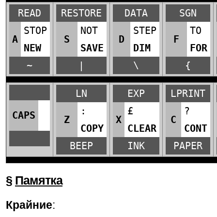
READ
RESTORE
DATA
SGN
STOP
NOT
STEP
TO
A
S
D
F
NEW
SAVE
DIM
FOR
~
|
\
{
LN
EXP
LPRINT
:
£
?
CAPS
Z
X
C
COPY
CLEAR
CONT
BEEP
INK
PAPER
§
Памятка
Крайние
: