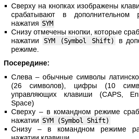
Сверху на кнопках изображены клав
срабатывают в дополнительном 
нажатия
SYM
Снизу отмечены кнопки, которые сра
нажатии
SYM (Symbol Shift)
в доп
режиме.
Посередине:
Слева – обычные символы латинско
(26 символов), цифры (10 сим
управляющих клавиши (CAPS, Ent
Space)
Сверху – в командном режиме сраб
нажатии
SYM (Symbol Shift)
Снизу – в командном режиме ра
нажатии клавиши