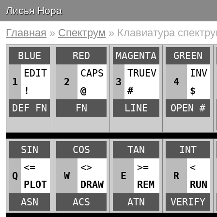
Лисья Нора
Главная
»
Спектрум
» Клавиатура спектр
BLUE
RED
MAGENTA
GREEN
EDIT
CAPS
TRUEV
INV
1
2
3
4
!
@
#
$
DEF FN
FN
LINE
OPEN #
SIN
COS
TAN
INT
<=
<>
>=
<
Q
W
E
R
PLOT
DRAW
REM
RUN
ASN
ACS
ATN
VERIFY