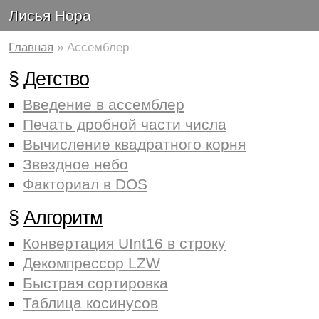
Лисья Нора
Главная
» Ассемблер
§
Детство
Введение в ассемблер
Печать дробной части числа
Вычисление квадратного корня
Звездное небо
Факториал в DOS
§
Алгоритм
Конвертация UInt16 в строку
Декомпрессор LZW
Быстрая сортировка
Таблица косинусов