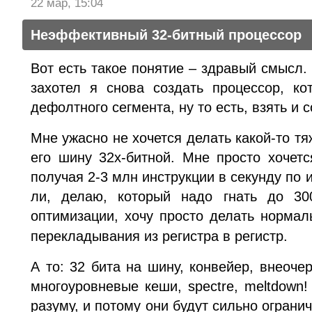
22 мар, 15:04
Неэффективный 32-битный процессор
Вот есть такое понятие – здравый смысл. 
захотел я снова создать процессор, к
дефолтного сегмента, ну то есть, взять и с
Мне ужасно не хочется делать какой-то т
его шину 32х-битной. Мне просто хочет
получая 2-3 млн инструкции в секунду по 
ли, делаю, который надо гнать до 3
оптимизации, хочу просто делать норма
перекладывания из регистра в регистр.
А то: 32 бита на шину, конвейер, внеоч
многоуровневые кеши, spectre, meltdown
разуму, и потому они будут сильно ограни