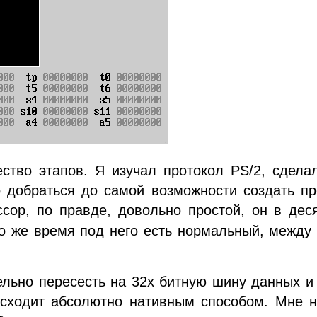
ство этапов. Я изучал протокол PS/2, сдела
о добраться до самой возможности создать п
сор, по правде, довольно простой, он в дес
о же время под него есть нормальный, между
ельно пересесть на 32х битную шину данных и
исходит абсолютно нативным способом. Мне н