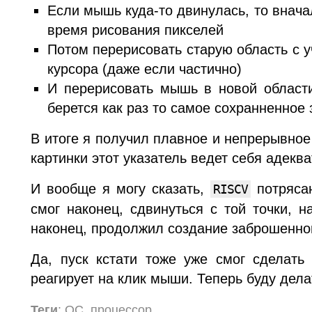
Если мышь куда-то двинулась, то внача
время рисования пикселей
Потом перерисовать старую область с 
курсора (даже если частично)
И перерисовать мышь в новой области
берется как раз то самое сохранненное 
В итоге я получил плавное и непрерывно
картинки этот указатель ведет себя адеква
И вообще я могу сказать,
потрясаю
RISCV
смог наконец, сдвинуться с той точки, н
наконец, продолжил создание заброшенно
Да, пуск кстати тоже уже смог сделать
реагирует на клик мыши. Теперь буду делат
Теги
: ОС, процессор