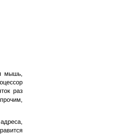
л мышь,
роцессор
яток раз
 прочим,
 адреса,
равится