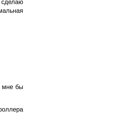
 сделаю
имальная
, мне бы
роллера