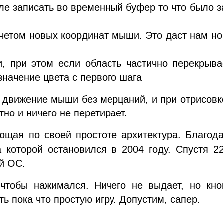
ле записать во временный буфер то что было з
учетом новых координат мыши. Это даст нам н
, при этом если область частично перекрывае
значение цвета с первого шага
е движение мыши без мерцаний, и при отрисов
тно и ничего не перетирает.
щая по своей простоте архитектура. Благода
а которой остановился в 2004 году. Спустя 2
й ОС.
 чтобы нажимался. Ничего не выдает, но кно
ь пока что простую игру. Допустим, сапер.