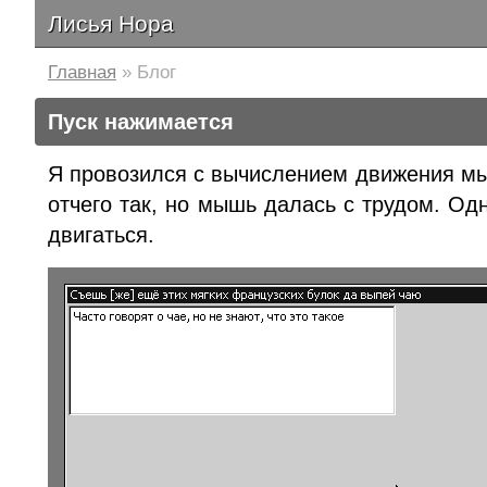
Лисья Нора
Главная
» Блог
Пуск нажимается
Я провозился с вычислением движения мы
отчего так, но мышь далась с трудом. Од
двигаться.