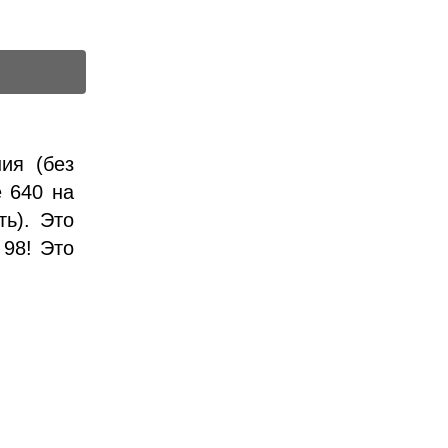
ия (без
е 640 на
ть). Это
 98! Это