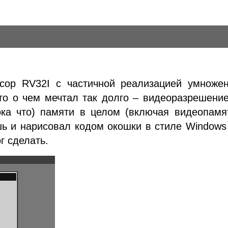
сор RV32I с частичной реализацией умножен
 то о чем мечтал так долго – видеоразрешени
ока что) памяти в целом (включая видеопамя
ь и нарисовал кодом окошки в стиле Windows
ог сделать.