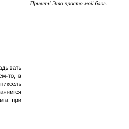
Привет! Это просто мой блог.
адывать
ем-то, в
 пиксель
раняется
ета при