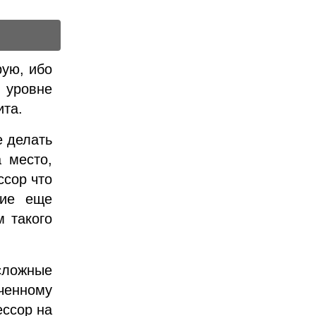
рую, ибо
 уровне
ита.
е делать
 место,
ссор что
кие еще
 такого
 сложные
иченному
ессор на