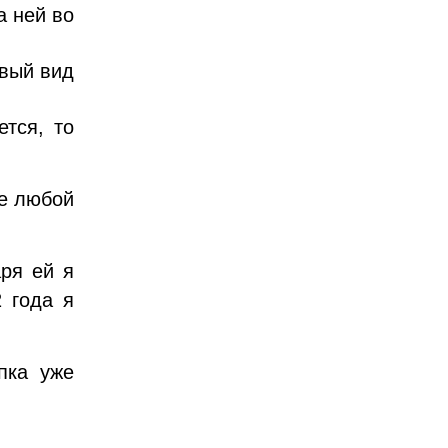
а ней во
овый вид
тся, то
ке любой
ря ей я
2 года я
пка уже