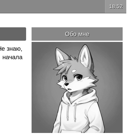
18:52
Обо мне
Не знаю,
и начала