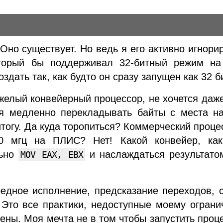
Оно существует. Но ведь я его активно игнори
оторый бы поддерживал 32-битный режим на
оздать так, как будто он сразу запущен как 32 б
яжелый конвейерный процессор, не хочется даж
ся медленно перекладывать байты с места на
итогу. Да куда торопиться? Коммерческий проце
00 мгц на ПЛИС? Нет! Какой конвейер, ка
льно
и наслаждаться результатом
MOV EAX, EBX
ередное исполнение, предсказание переходов,
! Это все практики, недоступные моему огран
чены. Моя мечта не в том чтобы запустить проц