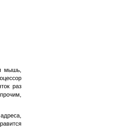
л мышь,
роцессор
яток раз
 прочим,
 адреса,
равится