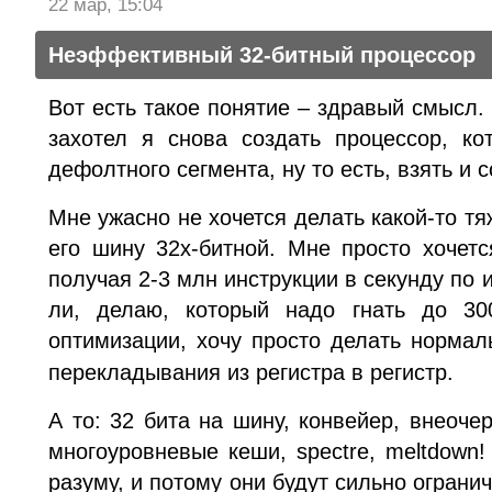
22 мар, 15:04
Неэффективный 32-битный процессор
Вот есть такое понятие – здравый смысл. 
захотел я снова создать процессор, к
дефолтного сегмента, ну то есть, взять и с
Мне ужасно не хочется делать какой-то т
его шину 32х-битной. Мне просто хочет
получая 2-3 млн инструкции в секунду по 
ли, делаю, который надо гнать до 3
оптимизации, хочу просто делать норма
перекладывания из регистра в регистр.
А то: 32 бита на шину, конвейер, внеоч
многоуровневые кеши, spectre, meltdown
разуму, и потому они будут сильно ограни