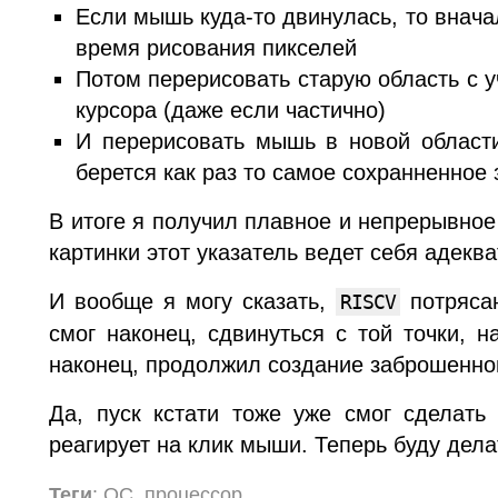
Если мышь куда-то двинулась, то внача
время рисования пикселей
Потом перерисовать старую область с 
курсора (даже если частично)
И перерисовать мышь в новой области
берется как раз то самое сохранненное 
В итоге я получил плавное и непрерывно
картинки этот указатель ведет себя адеква
И вообще я могу сказать,
потрясаю
RISCV
смог наконец, сдвинуться с той точки, н
наконец, продолжил создание заброшенно
Да, пуск кстати тоже уже смог сделать
реагирует на клик мыши. Теперь буду делат
Теги
: ОС, процессор