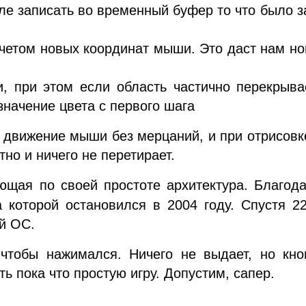
ле записать во временный буфер то что было з
учетом новых координат мыши. Это даст нам н
, при этом если область частично перекрывае
значение цвета с первого шага
е движение мыши без мерцаний, и при отрисов
тно и ничего не перетирает.
щая по своей простоте архитектура. Благода
а которой остановился в 2004 году. Спустя 2
й ОС.
 чтобы нажимался. Ничего не выдает, но кно
ь пока что простую игру. Допустим, сапер.