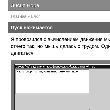
Лисья Нора
Главная
» Блог
Пуск нажимается
Я провозился с вычислением движения мы
отчего так, но мышь далась с трудом. Од
двигаться.