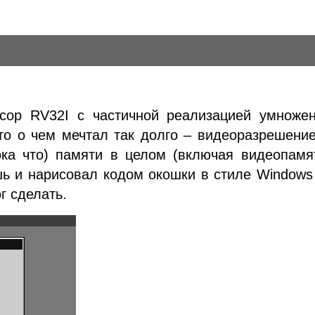
сор RV32I с частичной реализацией умножен
 то о чем мечтал так долго – видеоразрешени
ока что) памяти в целом (включая видеопамя
ь и нарисовал кодом окошки в стиле Windows
ог сделать.