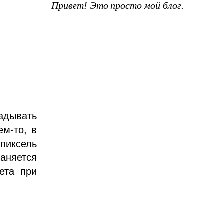
Привет! Это просто мой блог.
адывать
ем-то, в
 пиксель
раняется
ета при