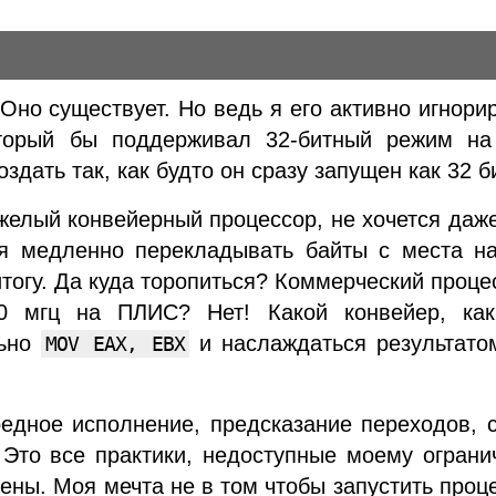
Оно существует. Но ведь я его активно игнори
оторый бы поддерживал 32-битный режим на
оздать так, как будто он сразу запущен как 32 б
яжелый конвейерный процессор, не хочется даж
ся медленно перекладывать байты с места на
итогу. Да куда торопиться? Коммерческий проце
00 мгц на ПЛИС? Нет! Какой конвейер, ка
льно
и наслаждаться результатом
MOV EAX, EBX
ередное исполнение, предсказание переходов,
! Это все практики, недоступные моему огран
чены. Моя мечта не в том чтобы запустить проц