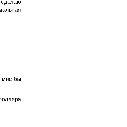
 сделаю
имальная
, мне бы
роллера