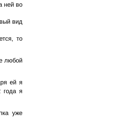
а ней во
овый вид
тся, то
ке любой
ря ей я
2 года я
пка уже