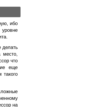
рую, ибо
 уровне
ита.
е делать
 место,
ссор что
кие еще
 такого
 сложные
иченному
ессор на