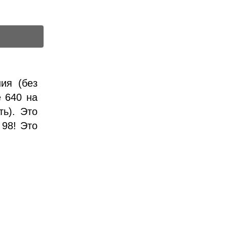
ия (без
е 640 на
ть). Это
 98! Это