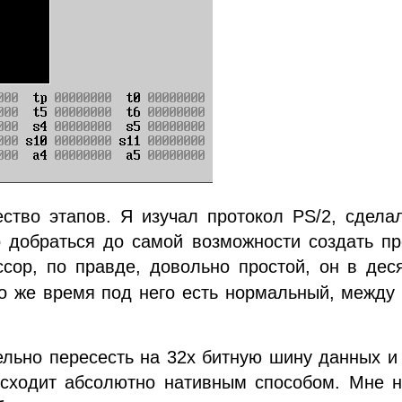
ство этапов. Я изучал протокол PS/2, сдела
о добраться до самой возможности создать п
сор, по правде, довольно простой, он в дес
о же время под него есть нормальный, между
ельно пересесть на 32х битную шину данных и
исходит абсолютно нативным способом. Мне н