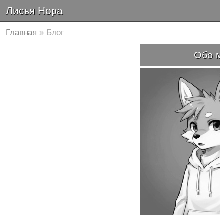
Лисья Нора
Главная
» Блог
Обо 