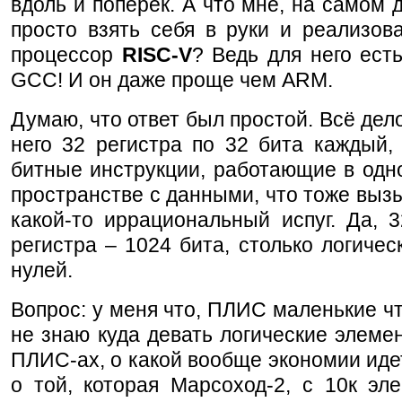
вдоль и поперёк. А что мне, на самом 
просто взять себя в руки и реализова
процессор
RISC-V
? Ведь для него ест
GCC! И он даже проще чем ARM.
Думаю, что ответ был простой. Всё дело
него 32 регистра по 32 бита каждый,
битные инструкции, работающие в одн
пространстве с данными, что тоже выз
какой-то иррациональный испуг. Да, 
регистра – 1024 бита, столько логичес
нулей.
Вопрос: у меня что, ПЛИС маленькие чт
не знаю куда девать логические элеме
ПЛИС-ах, о какой вообще экономии иде
о той, которая Марсоход-2, с 10к эл