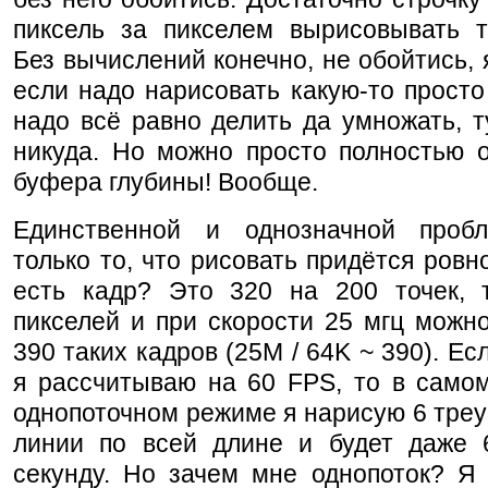
пиксель за пикселем вырисовывать тр
Без вычислений конечно, не обойтись, 
если надо нарисовать какую-то просто 
надо всё равно делить да умножать, т
никуда. Но можно просто полностью о
буфера глубины! Вообще.
Единственной и однозначной проб
только то, что рисовать придётся ровно
есть кадр? Это 320 на 200 точек, 
пикселей и при скорости 25 мгц можн
390 таких кадров (25М / 64K ~ 390). Ес
я рассчитываю на 60 FPS, то в само
однопоточном режиме я нарисую 6 треу
линии по всей длине и будет даже 
секунду. Но зачем мне однопоток? Я 