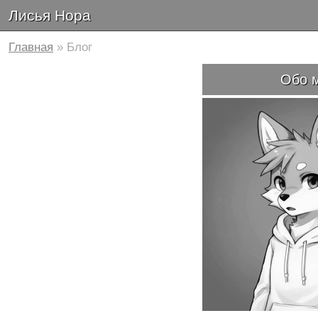
Лисья Нора
Главная
» Блог
Обо 