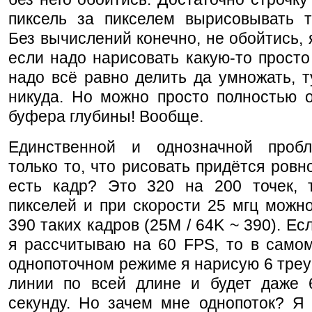
пиксель за пикселем вырисовывать тр
Без вычислений конечно, не обойтись, 
если надо нарисовать какую-то просто 
надо всё равно делить да умножать, т
никуда. Но можно просто полностью о
буфера глубины! Вообще.
Единственной и однозначной проб
только то, что рисовать придётся ровно
есть кадр? Это 320 на 200 точек, 
пикселей и при скорости 25 мгц можн
390 таких кадров (25М / 64K ~ 390). Ес
я рассчитываю на 60 FPS, то в само
однопоточном режиме я нарисую 6 треу
линии по всей длине и будет даже 
секунду. Но зачем мне однопоток? Я 