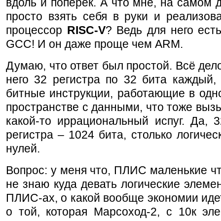
вдоль и поперёк. А что мне, на самом 
просто взять себя в руки и реализова
процессор
RISC-V
? Ведь для него ест
GCC! И он даже проще чем ARM.
Думаю, что ответ был простой. Всё дело
него 32 регистра по 32 бита каждый,
битные инструкции, работающие в одн
пространстве с данными, что тоже выз
какой-то иррациональный испуг. Да, 
регистра – 1024 бита, столько логичес
нулей.
Вопрос: у меня что, ПЛИС маленькие чт
не знаю куда девать логические элеме
ПЛИС-ах, о какой вообще экономии иде
о той, которая Марсоход-2, с 10к эл