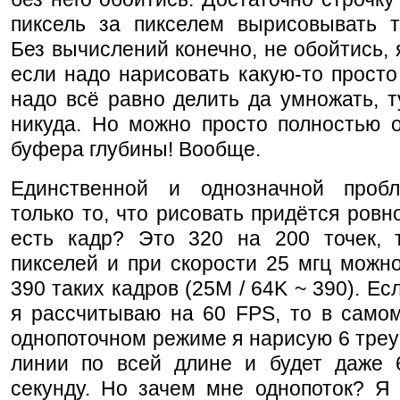
пиксель за пикселем вырисовывать тр
Без вычислений конечно, не обойтись, 
если надо нарисовать какую-то просто 
надо всё равно делить да умножать, т
никуда. Но можно просто полностью о
буфера глубины! Вообще.
Единственной и однозначной проб
только то, что рисовать придётся ровно
есть кадр? Это 320 на 200 точек, 
пикселей и при скорости 25 мгц можн
390 таких кадров (25М / 64K ~ 390). Ес
я рассчитываю на 60 FPS, то в само
однопоточном режиме я нарисую 6 треу
линии по всей длине и будет даже 
секунду. Но зачем мне однопоток? Я 