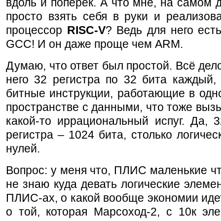
вдоль и поперёк. А что мне, на самом 
просто взять себя в руки и реализова
процессор
RISC-V
? Ведь для него ест
GCC! И он даже проще чем ARM.
Думаю, что ответ был простой. Всё дело
него 32 регистра по 32 бита каждый,
битные инструкции, работающие в одн
пространстве с данными, что тоже выз
какой-то иррациональный испуг. Да, 
регистра – 1024 бита, столько логичес
нулей.
Вопрос: у меня что, ПЛИС маленькие чт
не знаю куда девать логические элеме
ПЛИС-ах, о какой вообще экономии иде
о той, которая Марсоход-2, с 10к эл