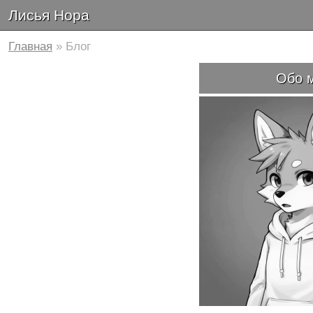
Лисья Нора
Главная
» Блог
Обо 