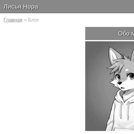
Лисья Нора
Главная
» Блог
Обо 