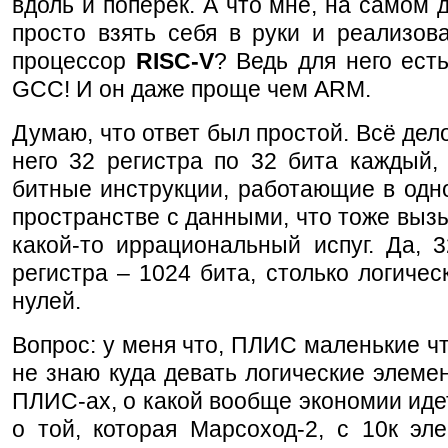
вдоль и поперёк. А что мне, на самом 
просто взять себя в руки и реализова
процессор
RISC-V
? Ведь для него ест
GCC! И он даже проще чем ARM.
Думаю, что ответ был простой. Всё дело
него 32 регистра по 32 бита каждый,
битные инструкции, работающие в одн
пространстве с данными, что тоже выз
какой-то иррациональный испуг. Да, 
регистра – 1024 бита, столько логичес
нулей.
Вопрос: у меня что, ПЛИС маленькие чт
не знаю куда девать логические элеме
ПЛИС-ах, о какой вообще экономии иде
о той, которая Марсоход-2, с 10к эл