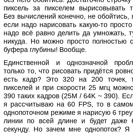
пиксель за пикселем вырисовывать тр
Без вычислений конечно, не обойтись, 
если надо нарисовать какую-то просто 
надо всё равно делить да умножать, т
никуда. Но можно просто полностью о
буфера глубины! Вообще.
Единственной и однозначной проб
только то, что рисовать придётся ровно
есть кадр? Это 320 на 200 точек, 
пикселей и при скорости 25 мгц можн
390 таких кадров (25М / 64K ~ 390). Ес
я рассчитываю на 60 FPS, то в само
однопоточном режиме я нарисую 6 треу
линии по всей длине и будет даже 
секунду. Но зачем мне однопоток? Я 